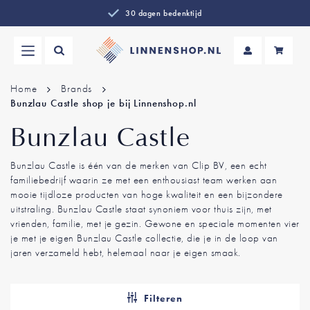
Voor 16:00 besteld, zelfde dag verzonden
Wi
Home
Brands
Bunzlau Castle shop je bij Linnenshop.nl
Bunzlau Castle
Bunzlau Castle is één van de merken van Clip BV, een echt
familiebedrijf waarin ze met een enthousiast team werken aan
mooie tijdloze producten van hoge kwaliteit en een bijzondere
uitstraling. Bunzlau Castle staat synoniem voor thuis zijn, met
vrienden, familie, met je gezin. Gewone en speciale momenten vier
je met je eigen Bunzlau Castle collectie, die je in de loop van
jaren verzameld hebt, helemaal naar je eigen smaak.
Filteren