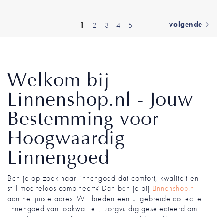
Pagina
pagina
U
volgende
1
Pagina
Pagina
Pagina
Pagina
2
3
4
5
lees
momenteel
pagina
Welkom bij
Linnenshop.nl - Jouw
Bestemming voor
Hoogwaardig
Linnengoed
Ben je op zoek naar linnengoed dat comfort, kwaliteit en
stijl moeiteloos combineert? Dan ben je bij
Linnenshop.nl
aan het juiste adres. Wij bieden een uitgebreide collectie
linnengoed van topkwaliteit, zorgvuldig geselecteerd om