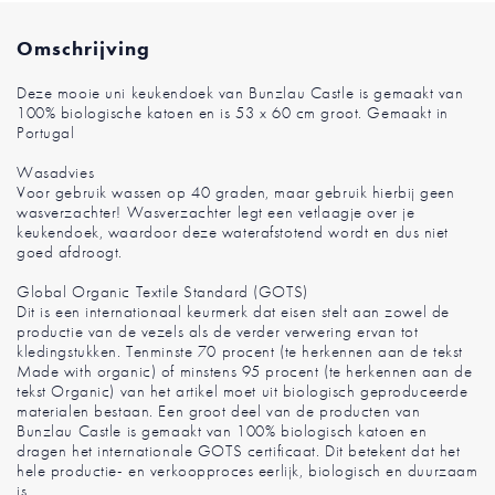
Omschrijving
Deze mooie uni keukendoek van Bunzlau Castle is gemaakt van
100% biologische katoen en is 53 x 60 cm groot. Gemaakt in
Portugal
Wasadvies
Voor gebruik wassen op 40 graden, maar gebruik hierbij geen
wasverzachter! Wasverzachter legt een vetlaagje over je
keukendoek, waardoor deze waterafstotend wordt en dus niet
goed afdroogt.
Global Organic Textile Standard (GOTS)
Dit is een internationaal keurmerk dat eisen stelt aan zowel de
productie van de vezels als de verder verwering ervan tot
kledingstukken. Tenminste 70 procent (te herkennen aan de tekst
Made with organic) of minstens 95 procent (te herkennen aan de
tekst Organic) van het artikel moet uit biologisch geproduceerde
materialen bestaan. Een groot deel van de producten van
Bunzlau Castle is gemaakt van 100% biologisch katoen en
dragen het internationale GOTS certificaat. Dit betekent dat het
hele productie- en verkoopproces eerlijk, biologisch en duurzaam
is.