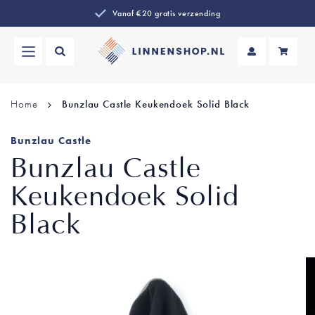
30 dagen bedenktijd
Wi
Home
Bunzlau Castle Keukendoek Solid Black
Bunzlau Castle
Bunzlau Castle
Keukendoek Solid
Black
Ga
naar
het
einde