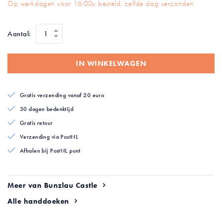
Op werkdagen voor 16:00u besteld, zelfde dag verzonden
van
de
afbeeldingen-
Aantal:
gallerij
IN WINKELWAGEN
Gratis verzending vanaf 20 euro
30 dagen bedenktijd
Gratis retour
Verzending via PostNL
Afhalen bij PostNL punt
Meer van Bunzlau Castle
Alle handdoeken