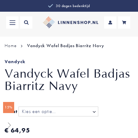
30 dagen bedenktijd
Wi
Home
Vandyck Wafel Badjas Biarritz Navy
Vandyck
Vandyck Wafel Badjas
Biarritz Navy
Ga
Ga
15%
naar
naar
Maat
het
het
einde
begin
van
van
€ 64,95
de
de