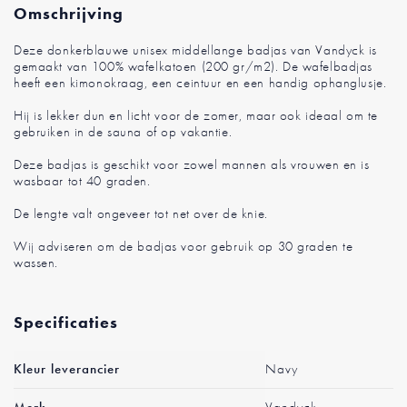
Omschrijving
Deze donkerblauwe unisex middellange badjas van Vandyck is
gemaakt van 100% wafelkatoen (200 gr/m2). De wafelbadjas
heeft een kimonokraag, een ceintuur en een handig ophanglusje.
Hij is lekker dun en licht voor de zomer, maar ook ideaal om te
gebruiken in de sauna of op vakantie.
Deze badjas is geschikt voor zowel mannen als vrouwen en is
wasbaar tot 40 graden.
De lengte valt ongeveer tot net over de knie.
Wij adviseren om de badjas voor gebruik op 30 graden te
wassen.
Specificaties
Meer
Kleur leverancier
Navy
informatie