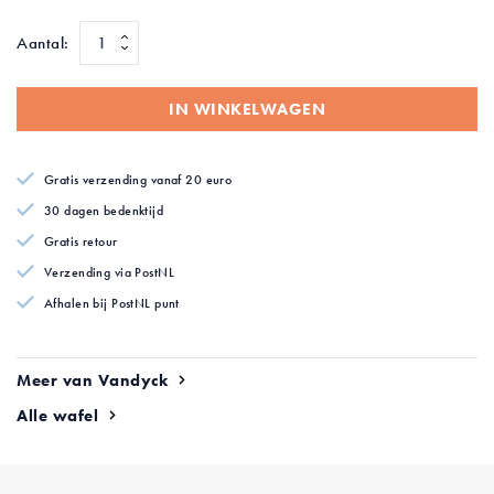
afbeeldingen-
afbeeldingen-
gallerij
gallerij
Aantal:
IN WINKELWAGEN
Gratis verzending vanaf 20 euro
30 dagen bedenktijd
Gratis retour
Verzending via PostNL
Afhalen bij PostNL punt
Meer van Vandyck
Alle wafel