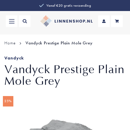
Vanaf €20 gratis verzending
Wi
Home
Vandyck Prestige Plain Mole Grey
Vandyck
Vandyck Prestige Plain
Mole Grey
Ga
25%
naar
het
einde
van
de