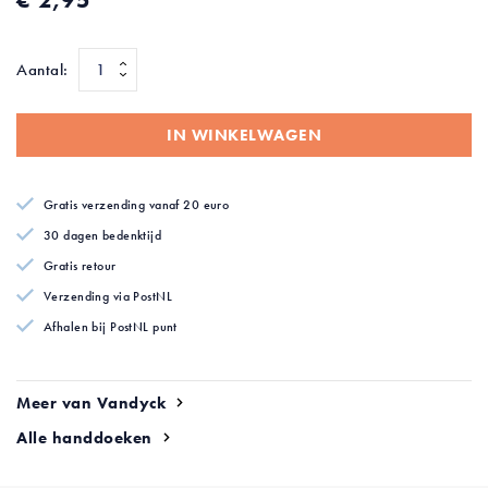
afbeeldingen-
gallerij
Aantal:
IN WINKELWAGEN
Gratis verzending vanaf 20 euro
30 dagen bedenktijd
Gratis retour
Verzending via PostNL
Afhalen bij PostNL punt
Meer van Vandyck
Alle handdoeken