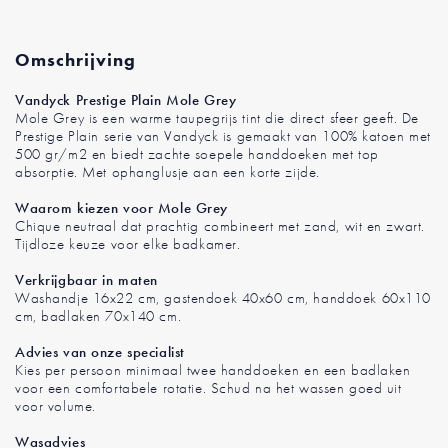
Omschrijving
Vandyck Prestige Plain Mole Grey
Mole Grey is een warme taupegrijs tint die direct sfeer geeft. De
Prestige Plain serie van Vandyck is gemaakt van 100% katoen met
500 gr/m2 en biedt zachte soepele handdoeken met top
absorptie. Met ophanglusje aan een korte zijde.
Waarom kiezen voor Mole Grey
Chique neutraal dat prachtig combineert met zand, wit en zwart.
Tijdloze keuze voor elke badkamer.
Verkrijgbaar in maten
Washandje 16x22 cm, gastendoek 40x60 cm, handdoek 60x110
cm, badlaken 70x140 cm.
Advies van onze specialist
Kies per persoon minimaal twee handdoeken en een badlaken
voor een comfortabele rotatie. Schud na het wassen goed uit
voor volume.
Wasadvies