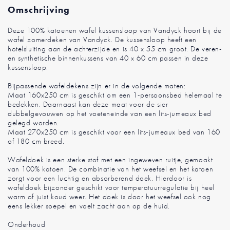
Omschrijving
Deze 100% katoenen wafel kussensloop van Vandyck hoort bij de
wafel zomerdeken van Vandyck. De kussensloop heeft een
hotelsluiting aan de achterzijde en is 40 x 55 cm groot. De veren-
en synthetische binnenkussens van 40 x 60 cm passen in deze
kussensloop.
Bijpassende wafeldekens zijn er in de volgende maten:
Maat 160x250 cm is geschikt om een 1-persoonsbed helemaal te
bedekken. Daarnaast kan deze maat voor de sier
dubbelgevouwen op het voeteneinde van een lits-jumeaux bed
gelegd worden.
Maat 270x250 cm is geschikt voor een lits-jumeaux bed van 160
of 180 cm breed.
Wafeldoek is een sterke stof met een ingeweven ruitje, gemaakt
van 100% katoen. De combinatie van het weefsel en het katoen
zorgt voor een luchtig en absorberend doek. Hierdoor is
wafeldoek bijzonder geschikt voor temperatuurregulatie bij heel
warm of juist koud weer. Het doek is door het weefsel ook nog
eens lekker soepel en voelt zacht aan op de huid.
Onderhoud