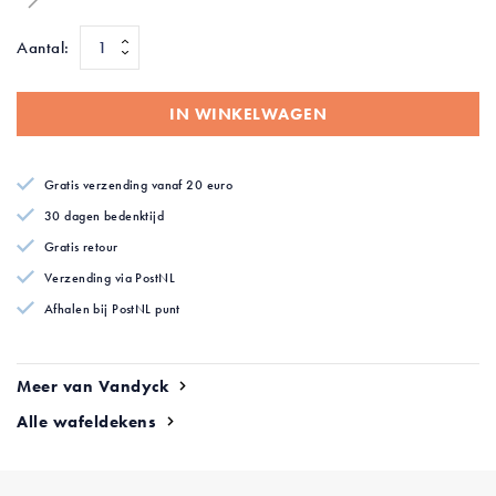
van
van
de
de
Aantal:
afbeeldingen-
afbeeldingen-
gallerij
gallerij
IN WINKELWAGEN
Gratis verzending vanaf 20 euro
30 dagen bedenktijd
Gratis retour
Verzending via PostNL
Afhalen bij PostNL punt
Meer van Vandyck
Alle wafeldekens