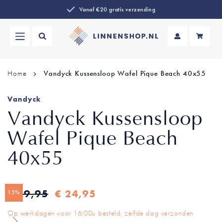
Vanaf €20 gratis verzending
Wi
Home
Vandyck Kussensloop Wafel Pique Beach 40x55
Vandyck
Vandyck Kussensloop
Wafel Pique Beach
40x55
Ga
Ga
€ 29,95
€ 24,95
15%
naar
naar
het
het
Op werkdagen voor 16:00u besteld, zelfde dag verzonden
einde
begin