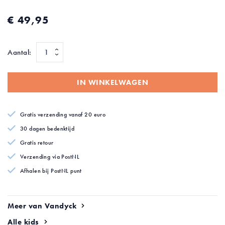
van
de
€ 49,95
afbeeldingen-
gallerij
Aantal:
IN WINKELWAGEN
Gratis verzending vanaf 20 euro
30 dagen bedenktijd
Gratis retour
Verzending via PostNL
Afhalen bij PostNL punt
Meer van Vandyck
Alle kids