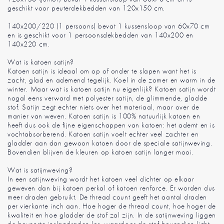
geschikt voor peuterdekbedden van 120x150 cm.
140x200/220 (1 persoons) bevat 1 kussensloop van 60x70 cm
en is geschikt voor 1 persoonsdekbedden van 140x200 en
140x220 cm.
Wat is katoen satijn?
Katoen satijn is ideaal om op of onder te slapen want het is
zacht, glad en ademend tegelijk. Koel in de zomer en warm in de
winter. Maar wat is katoen satijn nu eigenlijk? Katoen satijn wordt
nogal eens verward met polyester satijn, de glimmende, gladde
stof. Satijn zegt echter niets over het materiaal, maar over de
manier van weven. Katoen satijn is 100% natuurlijk katoen en
heeft dus ook de fijne eigenschappen van katoen: het ademt en is
vochtabsorberend. Katoen satijn voelt echter veel zachter en
gladder aan dan gewoon katoen door de speciale satijnweving.
Bovendien blijven de kleuren op katoen satijn langer mooi.
Wat is satijnweving?
In een satijnweving wordt het katoen veel dichter op elkaar
geweven dan bij katoen perkal of katoen renforce. Er worden dus
meer draden gebruikt. De thread count geeft het aantal draden
per vierkante inch aan. Hoe hoger de thread count, hoe hoger de
kwaliteit en hoe gladder de stof zal zijn. In de satijnweving liggen