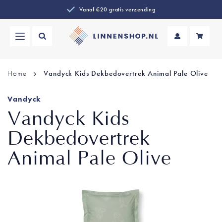
Vanaf €20 gratis verzending
Wi
Home
Vandyck Kids Dekbedovertrek Animal Pale Olive
Vandyck
Vandyck Kids
Dekbedovertrek
Animal Pale Olive
Ga
naar
het
einde