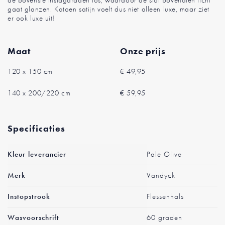
de bovenste inslagdraden los, waardoor de stof bovendien licht
gaat glanzen. Katoen satijn voelt dus niet alleen luxe, maar ziet
er ook luxe uit!
Maat
Onze prijs
120 x 150 cm
€ 49,95
140 x 200/220 cm
€ 59,95
Specificaties
Meer
Kleur leverancier
Pale Olive
informatie
Merk
Vandyck
Instopstrook
Flessenhals
Wasvoorschrift
60 graden