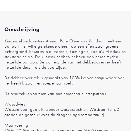
Omschrijving
Kinderdekbedovertrek Animal Pale Olive van Vandyck heeft een
patroon met witte getekende dieren op een effen zachtgroene
achtergrond. Er staan o.a. zebra’s, flamingo’s, koala’s, vlinders en
stokstaartjes op. De kussens hebben hebben aan beide zijden
hetzelfde patroon. De achterzijde van het dekbedovertrek heeft
hetzelfde dessin als de voorzijde.
Dit dekbedovertrek is gemaakt van 100% katoen satijn waardoor
het heerlijk zacht en soepel aanvoelt.
Dit overtrek is voorzien van een flessenhals instopstrook.
Wasadvies
Wassen voor gebruik, zonder wasverzachter. Wasbaar tot 60
graden en geschikt voor de droger (lage temperatuur).
Maatvoering
120x150 (junior) bevat 1 kussensloop van 60x70 cm en is