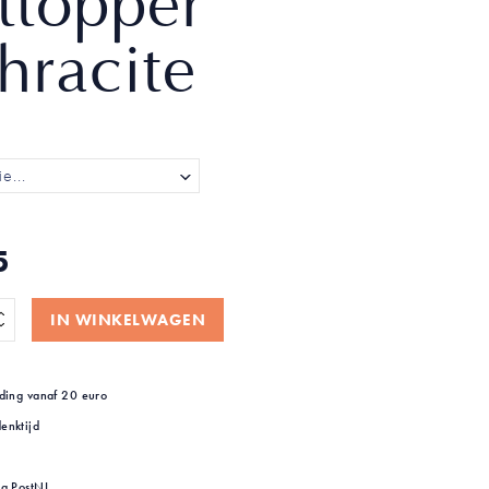
ittopper
hracite
5
IN WINKELWAGEN
ding vanaf 20 euro
enktijd
ia PostNL