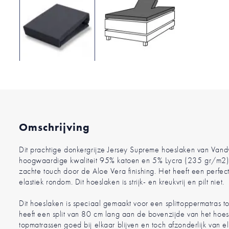
Ga
naar
het
begin
van
de
Omschrijving
afbeeldingen-
gallerij
Dit prachtige donkergrijze Jersey Supreme hoeslaken van Vand
hoogwaardige kwaliteit 95% katoen en 5% Lycra (235 gr/m2).
zachte touch door de Aloe Vera finishing. Het heeft een perfec
elastiek rondom. Dit hoeslaken is strijk- en kreukvrij en pilt niet.
Dit hoeslaken is speciaal gemaakt voor een splittoppermatras to
heeft een split van 80 cm lang aan de bovenzijde van het hoe
topmatrassen goed bij elkaar blijven en toch afzonderlijk van 