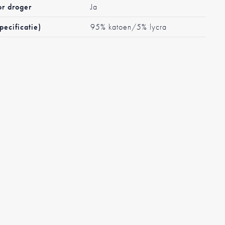
or droger
Ja
pecificatie)
95% katoen/5% lycra