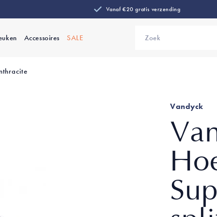
Vanaf €20 gratis verzending
euken
Accessoires
SALE
Zoek
thracite
Vandyck
Va
Hoe
Su