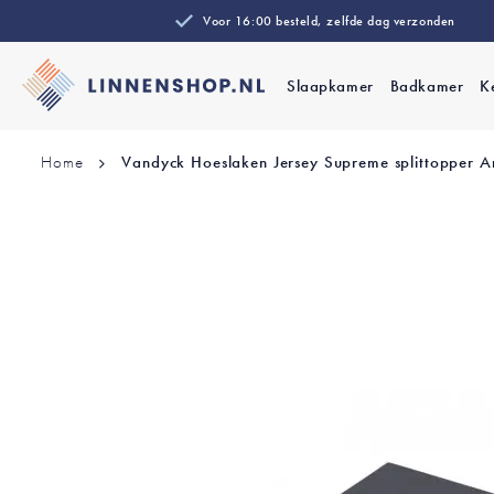
Voor 16:00 besteld, zelfde dag verzonden
Slaapkamer
Badkamer
K
Home
Vandyck Hoeslaken Jersey Supreme splittopper An
Ga
naar
het
einde
van
de
afbeeldingen-
gallerij