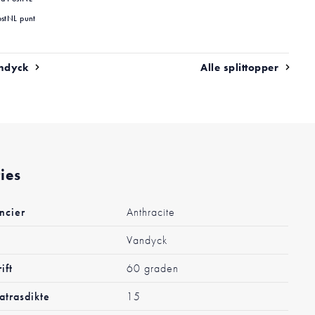
ostNL punt
ndyck
Alle splittopper
ties
ncier
Anthracite
Vandyck
ift
60 graden
trasdikte
15