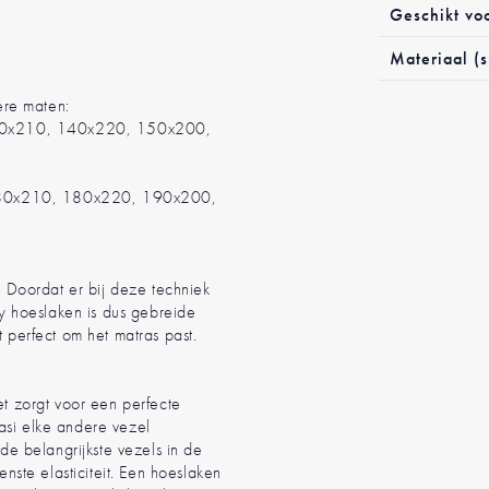
Geschikt vo
Materiaal (s
dere maten:
40x210, 140x220, 150x200,
 180x210, 180x220, 190x200,
. Doordat er bij deze techniek
ey hoeslaken is dus gebreide
t perfect om het matras past.
et zorgt voor een perfecte
asi elke andere vezel
e belangrijkste vezels in de
ste elasticiteit. Een hoeslaken