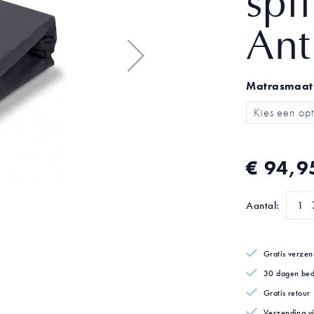
spl
Ant
Matrasmaat
€ 94,9
Aantal:
Gratis verzen
30 dagen bed
Gratis retour
Verzending v