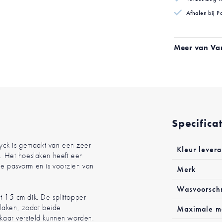
Afhalen bij P
Meer van Va
Specifica
Meer
yck is gemaakt van een zeer
Kleur levera
informatie
 Het hoeslaken heeft een
te pasvorm en is voorzien van
Merk
Wasvoorschr
t 15 cm dik. De splittopper
slaken, zodat beide
Maximale ma
elkaar versteld kunnen worden.