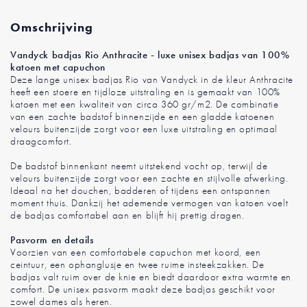
Omschrijving
Vandyck badjas Rio Anthracite - luxe unisex badjas van 100%
katoen met capuchon
Deze lange unisex badjas Rio van Vandyck in de kleur Anthracite
heeft een stoere en tijdloze uitstraling en is gemaakt van 100%
katoen met een kwaliteit van circa 360 gr/m2. De combinatie
van een zachte badstof binnenzijde en een gladde katoenen
velours buitenzijde zorgt voor een luxe uitstraling en optimaal
draagcomfort.
De badstof binnenkant neemt uitstekend vocht op, terwijl de
velours buitenzijde zorgt voor een zachte en stijlvolle afwerking.
Ideaal na het douchen, badderen of tijdens een ontspannen
moment thuis. Dankzij het ademende vermogen van katoen voelt
de badjas comfortabel aan en blijft hij prettig dragen.
Pasvorm en details
Voorzien van een comfortabele capuchon met koord, een
ceintuur, een ophanglusje en twee ruime insteekzakken. De
badjas valt ruim over de knie en biedt daardoor extra warmte en
comfort. De unisex pasvorm maakt deze badjas geschikt voor
zowel dames als heren.