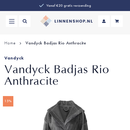
Vanaf €20 gratis verzending
Wi
Home
Vandyck Badjas Rio Anthracite
Vandyck
Vandyck Badjas Rio
Anthracite
Ga
15%
naar
het
einde
van
de