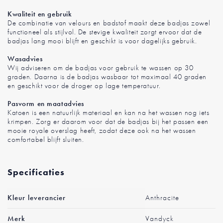
Kwaliteit en gebruik
De combinatie van velours en badstof maakt deze badjas zowel
functioneel als stijlvol. De stevige kwaliteit zorgt ervoor dat de
badjas lang mooi blijft en geschikt is voor dagelijks gebruik.
Wasadvies
Wij adviseren om de badjas voor gebruik te wassen op 30
graden. Daarna is de badjas wasbaar tot maximaal 40 graden
en geschikt voor de droger op lage temperatuur.
Pasvorm en maatadvies
Katoen is een natuurlijk materiaal en kan na het wassen nog iets
krimpen. Zorg er daarom voor dat de badjas bij het passen een
mooie royale overslag heeft, zodat deze ook na het wassen
comfortabel blijft sluiten.
Specificaties
Meer
Kleur leverancier
Anthracite
informatie
Merk
Vandyck