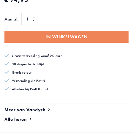
afbeeldingen-
gallerij
Aantal:
IN WINKELWAGEN
Gratis verzending vanaf 20 euro
30 dagen bedenktijd
Gratis retour
Verzending via PostNL
Afhalen bij PostNL punt
Meer van Vandyck
Alle heren