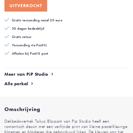
begin
UITVERKOCHT
van
de
Gratis verzending vanaf 20 euro
afbeeldingen-
gallerij
30 dagen bedenktijd
Gratis retour
Verzending via PostNL
Afhalen bij PostNL punt
Meer van PiP Studio
Alle perkal
Omschrijving
Dekbedovertrek Tokyo Blossom van Pip Studio heeft een
romantisch dessin met een verfijnde print van kleine pastelkleurige
bloemen en bladeren die geborduurd lijken. De kleuren van het