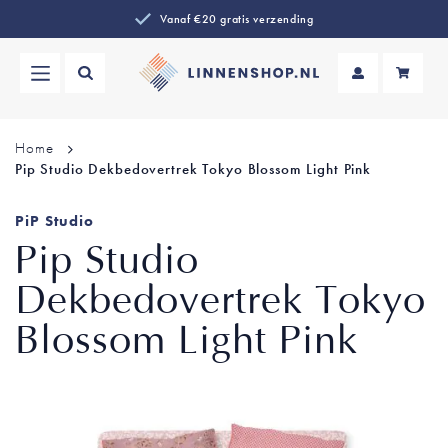
Vanaf €20 gratis verzending
Wi
Home
Pip Studio Dekbedovertrek Tokyo Blossom Light Pink
PiP Studio
Pip Studio
Dekbedovertrek Tokyo
Blossom Light Pink
Ga
naar
het