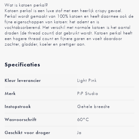
Wat is katoen perkal?
Katoen perkal is een luxe stof met een heerlijk crispy gevoel.
Perkal wordt gemaakt van 100% katoen en heeft daarmee ook de
fijne eigenschappen van katoen: het ademt en is
vochtabsorberend. Het verschil met normale katoen is het aantal
draden (de thread count) dat gebruikt wordt. Katoen perkal heeft
een hogere thread count en fijnere garen en voelt daardoor
zachter, gladder, koeler en prettiger aan.
Specificaties
Meer
Kleur leverancier
Light Pink
informatie
Merk
PiP Studio
Instopstrook
Gehele breedte
Wasvoorschrift
60°C
Geschikt voor droger
Ja