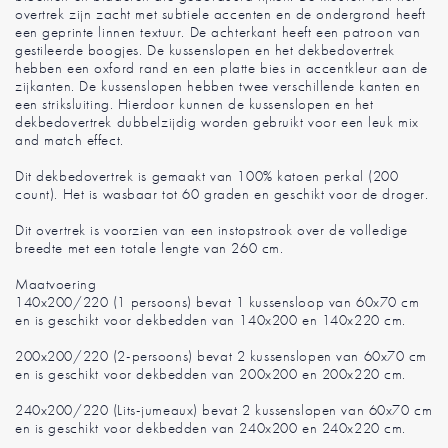
overtrek zijn zacht met subtiele accenten en de ondergrond heeft
een geprinte linnen textuur. De achterkant heeft een patroon van
gestileerde boogjes. De kussenslopen en het dekbedovertrek
hebben een oxford rand en een platte bies in accentkleur aan de
zijkanten. De kussenslopen hebben twee verschillende kanten en
een striksluiting. Hierdoor kunnen de kussenslopen en het
dekbedovertrek dubbelzijdig worden gebruikt voor een leuk mix
and match effect.
Dit dekbedovertrek is gemaakt van 100% katoen perkal (200
count). Het is wasbaar tot 60 graden en geschikt voor de droger.
Dit overtrek is voorzien van een instopstrook over de volledige
breedte met een totale lengte van 260 cm.
Maatvoering
140x200/220 (1 persoons) bevat 1 kussensloop van 60x70 cm
en is geschikt voor dekbedden van 140x200 en 140x220 cm.
200x200/220 (2-persoons) bevat 2 kussenslopen van 60x70 cm
en is geschikt voor dekbedden van 200x200 en 200x220 cm.
240x200/220 (Lits-jumeaux) bevat 2 kussenslopen van 60x70 cm
en is geschikt voor dekbedden van 240x200 en 240x220 cm.