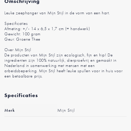
Omschrijving
Leuke zeephanger van Mijn Stijl in de vorm van een hart.
Specificaties
Afmeting: +/- 14 x 6,5 x 1,7 cm (= handwerk)
Gewicht: 100 gram
Geur: Groene Thee
Over Mijn Stijl
De producten van Mijn Stijl zijn ecologisch, fijn en hip! De
ingredienten zijn 100% natuurlijk, dierproefvrij en gemaakt in
Nederland in samenwerking met mensen met een
arbeidsbeperking. Mijn Stijl heeft leuke spullen voor in huis voor
een betaalbare prijs.
Specificaties
Meer
Merk
Mijn Stijl
informatie