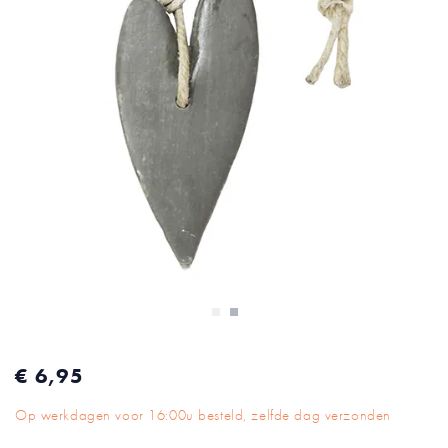
afbeeldingen-
gallerij
Ga
naar
€ 6,95
het
begin
Op werkdagen voor 16:00u besteld, zelfde dag verzonden
van
de