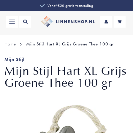
Vanaf €20 gratis verzending
Wi
Home
Mijn Stijl Hart XL Grijs Groene Thee 100 gr
Mijn Stijl
Mijn Stijl Hart XL Grijs
Groene Thee 100 gr
Ga
naar
het
einde
van
de