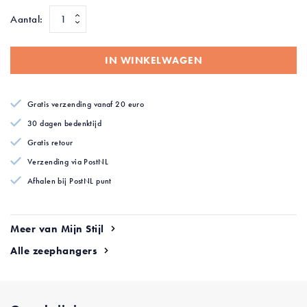
afbeeldingen-
Aantal:
gallerij
IN WINKELWAGEN
Gratis verzending vanaf 20 euro
30 dagen bedenktijd
Gratis retour
Verzending via PostNL
Afhalen bij PostNL punt
Meer van Mijn Stijl
Alle zeephangers