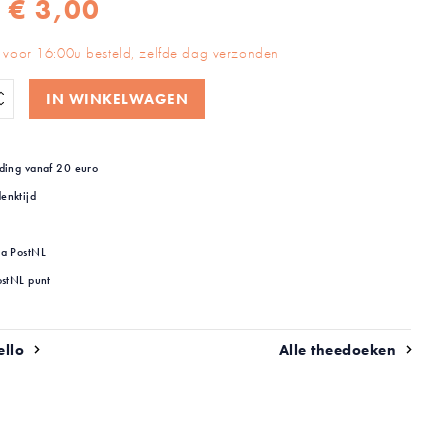
€ 3,00
voor 16:00u besteld, zelfde dag verzonden
IN WINKELWAGEN
ding vanaf 20 euro
enktijd
ia PostNL
ostNL punt
ello
Alle theedoeken