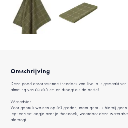
Ga
naar
het
begin
van
de
Omschrijving
afbeeldingen-
gallerij
Deze goed absorberende theedoek van Livello is gemaakt van 
afmeting van 65x65 cm en droogt als de beste!
Wasadvies
Voor gebruik wassen op 60 graden, maar gebruik hierbij gee
legt een vetlaagje over je theedoek, waardoor deze waterafst
afdroogt.