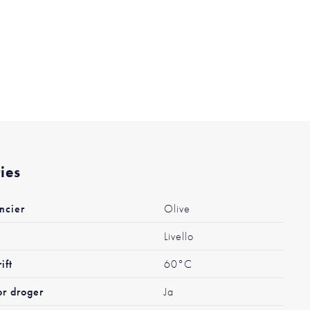
ties
ncier
Olive
Livello
ift
60°C
or droger
Ja