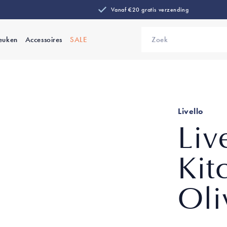
Vanaf €20 gratis verzending
euken
Accessoires
SALE
Zoek
Livello
Liv
Kit
Oli