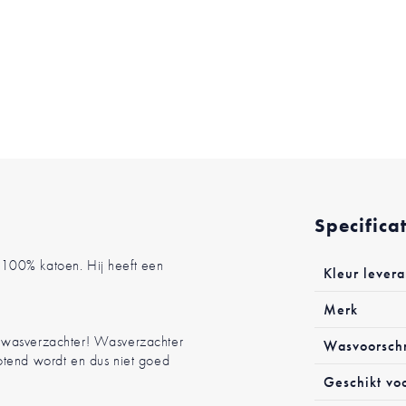
Specifica
Meer
100% katoen. Hij heeft een
Kleur levera
informatie
Merk
n wasverzachter! Wasverzachter
Wasvoorschr
otend wordt en dus niet goed
Geschikt vo