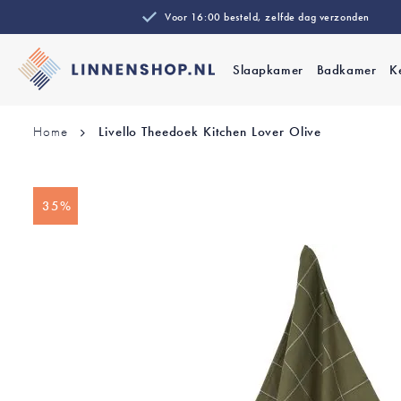
Voor 16:00 besteld, zelfde dag verzonden
Slaapkamer
Badkamer
K
Home
Livello Theedoek Kitchen Lover Olive
Ga
35%
naar
het
einde
van
de
afbeeldingen-
gallerij