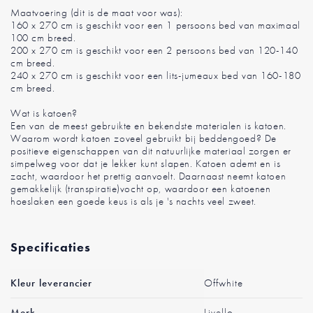
Maatvoering (dit is de maat voor was):
160 x 270 cm is geschikt voor een 1 persoons bed van maximaal
100 cm breed.
200 x 270 cm is geschikt voor een 2 persoons bed van 120-140
cm breed.
240 x 270 cm is geschikt voor een lits-jumeaux bed van 160-180
cm breed.
Wat is katoen?
Een van de meest gebruikte en bekendste materialen is katoen.
Waarom wordt katoen zoveel gebruikt bij beddengoed? De
positieve eigenschappen van dit natuurlijke materiaal zorgen er
simpelweg voor dat je lekker kunt slapen. Katoen ademt en is
zacht, waardoor het prettig aanvoelt. Daarnaast neemt katoen
gemakkelijk (transpiratie)vocht op, waardoor een katoenen
hoeslaken een goede keus is als je 's nachts veel zweet.
Specificaties
Meer
Kleur leverancier
Offwhite
informatie
Merk
Livello