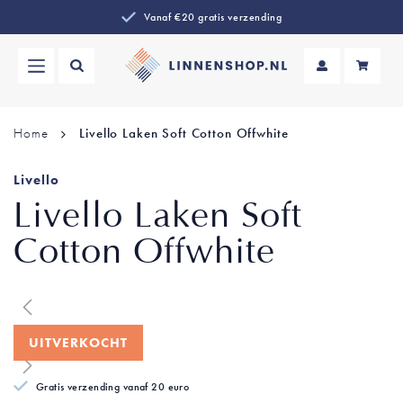
Vanaf €20 gratis verzending
Wi
Home
Livello Laken Soft Cotton Offwhite
Livello
Livello Laken Soft
Cotton Offwhite
Ga
Ga
naar
naar
het
het
UITVERKOCHT
einde
begin
van
van
Gratis verzending vanaf 20 euro
de
de