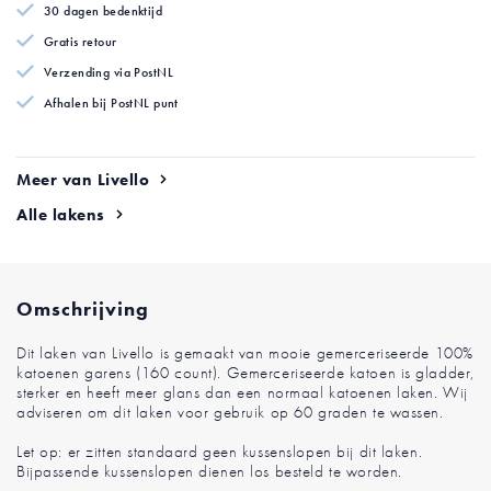
30 dagen bedenktijd
afbeeldingen-
afbeeldingen-
gallerij
gallerij
Gratis retour
Verzending via PostNL
Afhalen bij PostNL punt
Meer van Livello
Alle lakens
Omschrijving
Dit laken van Livello is gemaakt van mooie gemerceriseerde 100%
katoenen garens (160 count). Gemerceriseerde katoen is gladder,
sterker en heeft meer glans dan een normaal katoenen laken. Wij
adviseren om dit laken voor gebruik op 60 graden te wassen.
Let op: er zitten standaard geen kussenslopen bij dit laken.
Bijpassende kussenslopen dienen los besteld te worden.