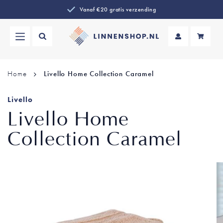
Vanaf €20 gratis verzending
Wi
Home
Livello Home Collection Caramel
Livello
Livello Home
Collection Caramel
Ga
naar
het
einde
van
de