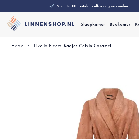
Voor 16:00 besteld, zelfde dag verzonden
Slaapkamer
Badkamer
K
Home
Livello Fleece Badjas Calvin Caramel
Ga
naar
het
einde
van
de
afbeeldingen-
gallerij