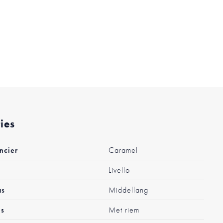
ties
ncier
Caramel
Livello
as
Middellang
es
Met riem