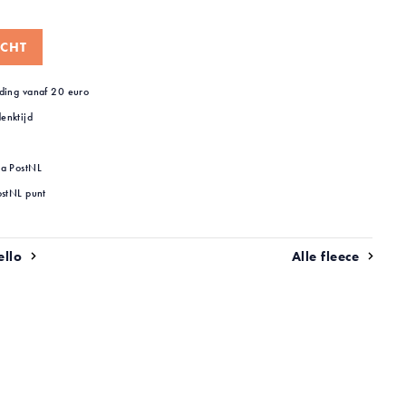
CHT
ding vanaf 20 euro
enktijd
ia PostNL
ostNL punt
ello
Alle fleece