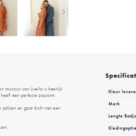
Specifica
Meer
tructuur van Livello is heerlijk
Kleur levera
informatie
heeft een perfecte pasvorm.
Merk
e zakken en gaat dicht met een
Lengte Badj
sen.
Kledingopti