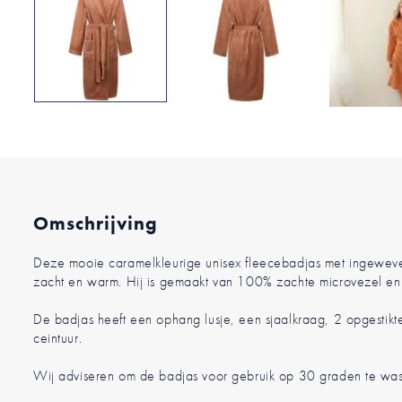
Ga
naar
het
begin
van
de
Omschrijving
afbeeldingen-
gallerij
Deze mooie caramelkleurige unisex fleecebadjas met ingeweven s
zacht en warm. Hij is gemaakt van 100% zachte microvezel en 
De badjas heeft een ophang lusje, een sjaalkraag, 2 opgestikt
ceintuur.
Wij adviseren om de badjas voor gebruik op 30 graden te was