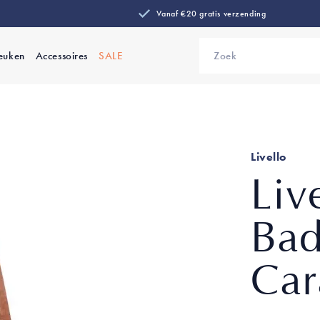
Vanaf €20 gratis verzending
euken
Accessoires
SALE
Zoek
Livello
Liv
Bad
Car