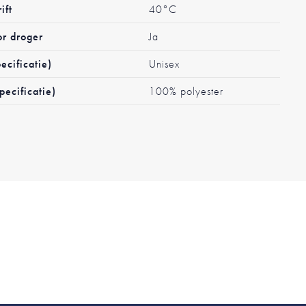
ift
40°C
or droger
Ja
ecificatie)
Unisex
pecificatie)
100% polyester