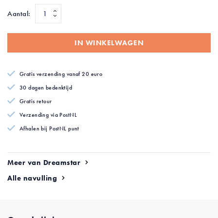
afbeeldingen-
Aantal:
gallerij
IN WINKELWAGEN
Gratis verzending vanaf 20 euro
30 dagen bedenktijd
Gratis retour
Verzending via PostNL
Afhalen bij PostNL punt
Meer van Dreamstar
Alle navulling