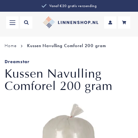
Vanaf €20 gratis verzending
Wi
Home
Kussen Navulling Comforel 200 gram
Dreamstar
Kussen Navulling
Comforel 200 gram
Ga
naar
het
einde
van
de