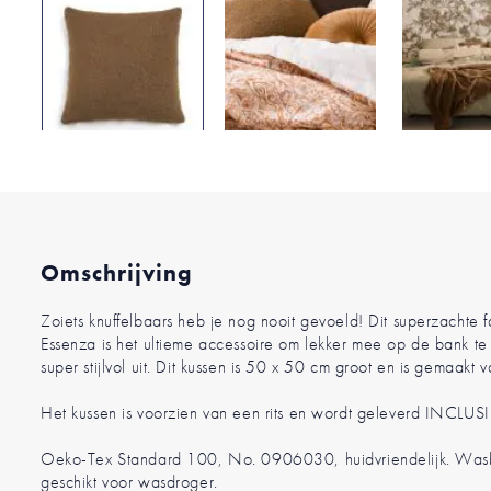
Ga
naar
het
begin
van
de
Omschrijving
afbeeldingen-
gallerij
Zoiets knuffelbaars heb je nog nooit gevoeld! Dit superzachte f
Essenza is het ultieme accessoire om lekker mee op de bank te 
super stijlvol uit. Dit kussen is 50 x 50 cm groot en is gemaakt
Het kussen is voorzien van een rits en wordt geleverd INCLUSIE
Oeko-Tex Standard 100, No. 0906030, huidvriendelijk. Was
geschikt voor wasdroger.