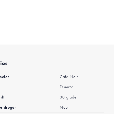
ties
ncier
Cafe Noir
Essenza
ift
30 graden
or droger
Nee