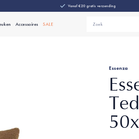
Vanaf €20 gratis verzending
euken
Accessoires
SALE
Zoek
Essenza
Ess
Ted
50