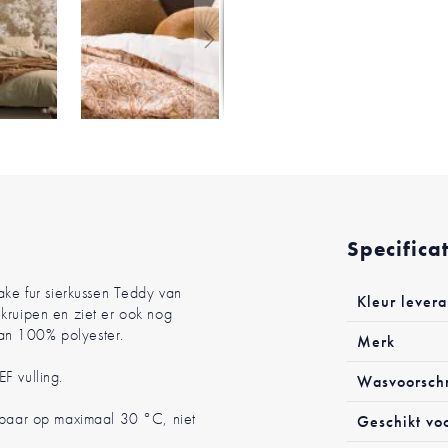
Specifica
Meer
ake fur sierkussen Teddy van
Kleur levera
informatie
kruipen en ziet er ook nog
 van 100% polyester.
Merk
F vulling.
Wasvoorschr
baar op maximaal 30 °C, niet
Geschikt vo