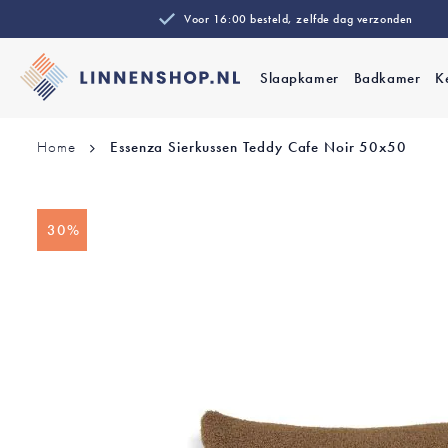
Voor 16:00 besteld, zelfde dag verzonden
Slaapkamer
Badkamer
K
Home
Essenza Sierkussen Teddy Cafe Noir 50x50
Ga
30%
naar
het
einde
van
de
afbeeldingen-
gallerij