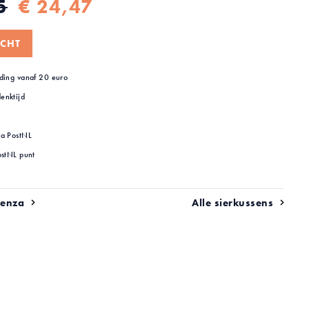
5
€ 24,47
CHT
ding vanaf 20 euro
enktijd
ia PostNL
ostNL punt
senza
Alle sierkussens