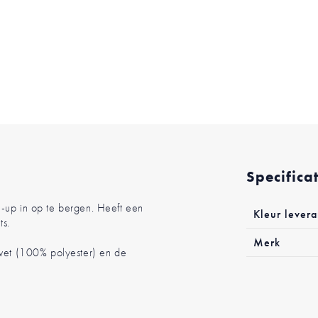
Specifica
Meer
-up in op te bergen. Heeft een
Kleur levera
informatie
ts.
Merk
lvet (100% polyester) en de