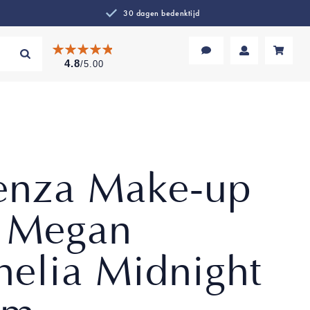
30 dagen bedenktijd
Zoek
4.8
/5.00
Wi
enza Make-up
 Megan
elia Midnight