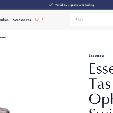
Vanaf €20 gratis verzending
euken
Accessoires
SALE
Zoek
Swim
Essenza
Ess
Tas
Oph