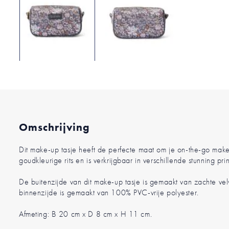
Ga
naar
het
begin
van
de
Omschrijving
afbeeldingen-
gallerij
Dit make-up tasje heeft de perfecte maat om je on-the-go make
goudkleurige rits en is verkrijgbaar in verschillende stunning prin
De buitenzijde van dit make-up tasje is gemaakt van zachte ve
binnenzijde is gemaakt van 100% PVC-vrije polyester.
Afmeting: B 20 cm x D 8 cm x H 11 cm.