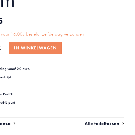
im
5
voor 16:00u besteld, zelfde dag verzonden
IN WINKELWAGEN
ding vanaf 20 euro
enktijd
ia PostNL
ostNL punt
senza
Alle toilettassen