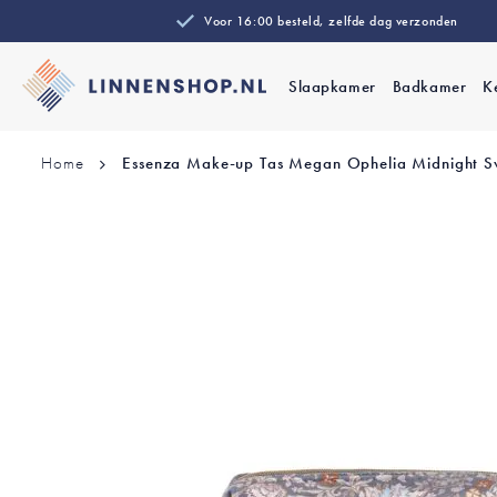
Voor 16:00 besteld, zelfde dag verzonden
Slaapkamer
Badkamer
K
Home
Essenza Make-up Tas Megan Ophelia Midnight 
Ga
naar
het
einde
van
de
afbeeldingen-
gallerij