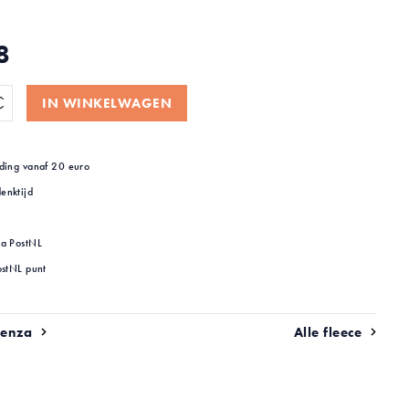
8
IN WINKELWAGEN
ding vanaf 20 euro
enktijd
ia PostNL
ostNL punt
senza
Alle fleece