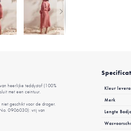
Specifica
Meer
an heerlijke teddystof (100%
Kleur levera
informatie
luit met een ceintuur.
Merk
niet geschikt voor de droger.
 No. 0906030): vrij van
Lengte Badj
Wasvoorschr