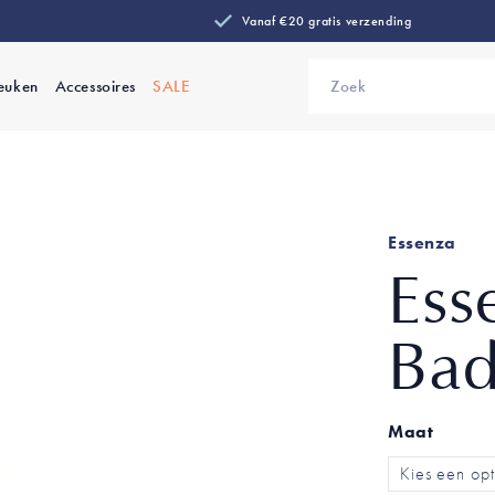
Vanaf €20 gratis verzending
euken
Accessoires
SALE
Zoek
Essenza
Ess
Bad
Maat