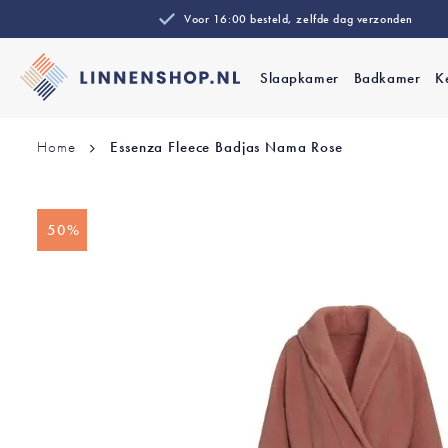
Voor 16:00 besteld, zelfde dag verzonden
Slaapkamer
Badkamer
K
Home
Essenza Fleece Badjas Nama Rose
Ga
50%
naar
het
einde
van
de
afbeeldingen-
gallerij