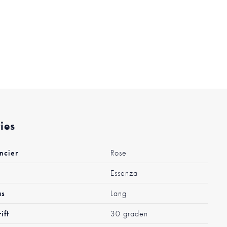
ties
ncier
Rose
Essenza
as
Lang
ift
30 graden