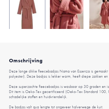
Ga
naar
het
begin
van
de
Omschrijving
afbeeldingen-
gallerij
Deze lange dikke fleecebadjas Nama van Essenza is gemaakt v
polyester). Deze badjas is lekker warm, heeft diepe zakken en s
Deze superzachte fleecebadjas is wasbaar op 30 graden en is 
Dit item is Oeko-Tex gecertificeerd (Oeko-Tex Standard 100,
schadelijke stoffen en huidvriendelijk.
De badjas valt qua lengte tot ongeveer halverwege de kuit.