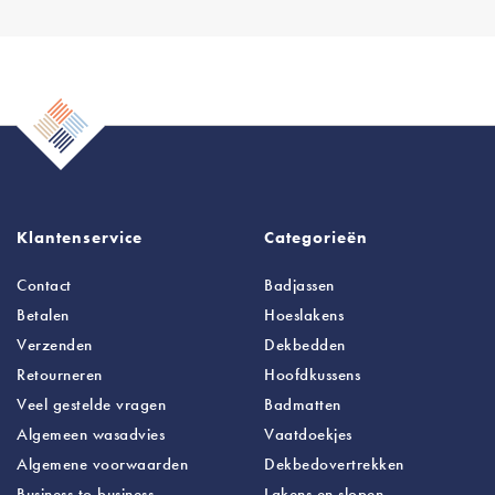
Klantenservice
Categorieën
Contact
Badjassen
Betalen
Hoeslakens
Verzenden
Dekbedden
Retourneren
Hoofdkussens
Veel gestelde vragen
Badmatten
Algemeen wasadvies
Vaatdoekjes
Algemene voorwaarden
Dekbedovertrekken
Business to business
Lakens
en slopen