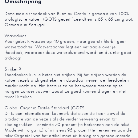
Omschrijving
Deze mooie theedoek van Bunzlau Castle is gemaakt van 100%
biologische katoen (GOTS gecertificeerd) en is 65 x 65 cm groot.
Gemaakt in Portugal.
Wasadvies
Voor gebruik wassen op 40 graden, maar gebruik hierbij geen
wasverzachter! Wasverzachter legt een vetlaagje over je
theedoek, waardoor deze waterafstotend wordt en dus niet goed
afdroogt.
Strijken?
Theedoeken kun je beter niet strijken. Bij het strijken worden de
katoenvezels dichtgestreken en daardoor nemen de theedoeken
minder vocht op. Het beste is ze na het wassen meteen op te
hangen zonder vouwen zodat ze goed kunnen drogen en niet
teveel kreuken.
Global Organic Textile Standard (GOTS)
Dit is een internationaal keurmerk dat eisen stelt aan zowel de
productie van de vezels als de verder verwering ervan tot
kledingstukken. Tenminste 70 procent (te herkennen aan de tekst
Made with organic) of minstens 95 procent (te herkennen aan de
tekst Organic) van het artikel moet uit biologisch geproduceerde