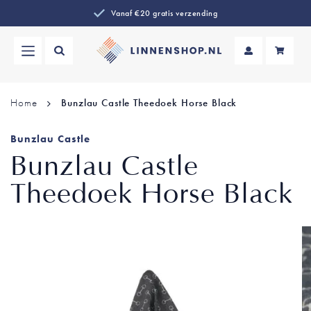
Vanaf €20 gratis verzending
Wi
Home
Bunzlau Castle Theedoek Horse Black
Bunzlau Castle
Bunzlau Castle
Theedoek Horse Black
Ga
naar
het
einde
van
de