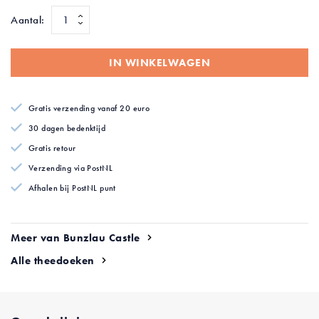
afbeeldingen-
Aantal:
gallerij
IN WINKELWAGEN
Gratis verzending vanaf 20 euro
30 dagen bedenktijd
Gratis retour
Verzending via PostNL
Afhalen bij PostNL punt
Meer van Bunzlau Castle
Alle theedoeken