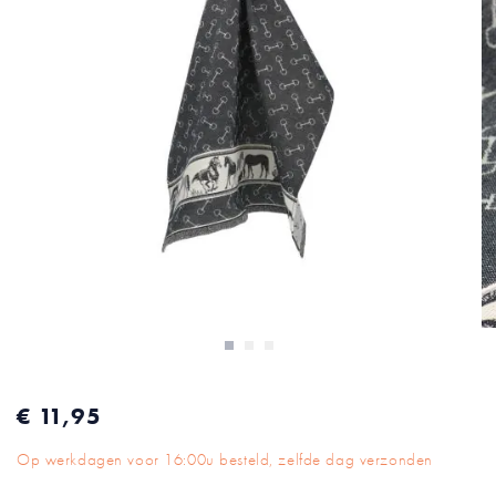
afbeeldingen-
gallerij
Ga
naar
€ 11,95
het
begin
Op werkdagen voor 16:00u besteld, zelfde dag verzonden
van
de