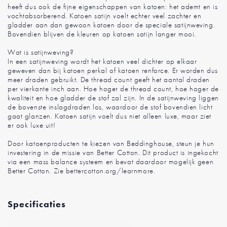
heeft dus ook de fijne eigenschappen van katoen: het ademt en is
vochtabsorberend. Katoen satijn voelt echter veel zachter en
gladder aan dan gewoon katoen door de speciale satijnweving.
Bovendien blijven de kleuren op katoen satijn langer mooi.
Wat is satijnweving?
In een satijnweving wordt het katoen veel dichter op elkaar
geweven dan bij katoen perkal of katoen renforce. Er worden dus
meer draden gebruikt. De thread count geeft het aantal draden
per vierkante inch aan. Hoe hoger de thread count, hoe hoger de
kwaliteit en hoe gladder de stof zal zijn. In de satijnweving liggen
de bovenste inslagdraden los, waardoor de stof bovendien licht
gaat glanzen. Katoen satijn voelt dus niet alleen luxe, maar ziet
er ook luxe uit!
Door katoenproducten te kiezen van Beddinghouse, steun je hun
investering in de missie van Better Cotton. Dit product is ingekocht
via een mass balance systeem en bevat daardoor mogelijk geen
Better Cotton. Zie bettercotton.org/learnmore.
Specificaties
Meer