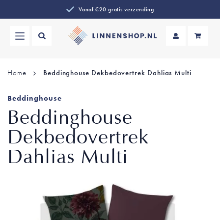
Vanaf €20 gratis verzending
Wi
Home
Beddinghouse Dekbedovertrek Dahlias Multi
Beddinghouse
Beddinghouse
Dekbedovertrek
Dahlias Multi
Ga
naar
het
einde