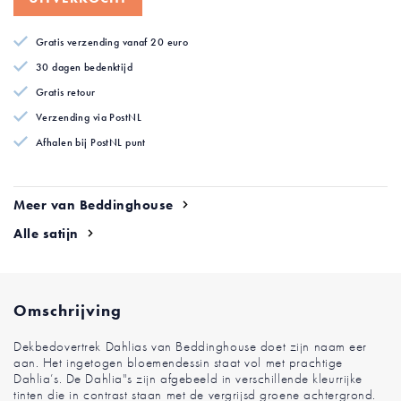
van
de
Gratis verzending vanaf 20 euro
afbeeldingen-
gallerij
30 dagen bedenktijd
Gratis retour
Verzending via PostNL
Afhalen bij PostNL punt
Meer van Beddinghouse
Alle satijn
Omschrijving
Dekbedovertrek Dahlias van Beddinghouse doet zijn naam eer
aan. Het ingetogen bloemendessin staat vol met prachtige
Dahlia’s. De Dahlia''s zijn afgebeeld in verschillende kleurrijke
tinten die in contrast staan met de vergrijsd groene achtergrond.