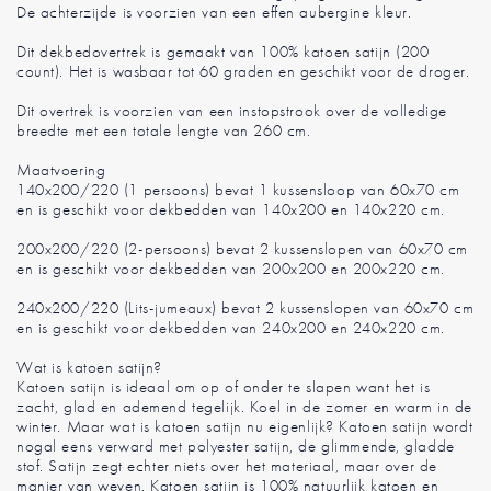
De achterzijde is voorzien van een effen aubergine kleur.
Dit dekbedovertrek is gemaakt van 100% katoen satijn (200
count). Het is wasbaar tot 60 graden en geschikt voor de droger.
Dit overtrek is voorzien van een instopstrook over de volledige
breedte met een totale lengte van 260 cm.
Maatvoering
140x200/220 (1 persoons) bevat 1 kussensloop van 60x70 cm
en is geschikt voor dekbedden van 140x200 en 140x220 cm.
200x200/220 (2-persoons) bevat 2 kussenslopen van 60x70 cm
en is geschikt voor dekbedden van 200x200 en 200x220 cm.
240x200/220 (Lits-jumeaux) bevat 2 kussenslopen van 60x70 cm
en is geschikt voor dekbedden van 240x200 en 240x220 cm.
Wat is katoen satijn?
Katoen satijn is ideaal om op of onder te slapen want het is
zacht, glad en ademend tegelijk. Koel in de zomer en warm in de
winter. Maar wat is katoen satijn nu eigenlijk? Katoen satijn wordt
nogal eens verward met polyester satijn, de glimmende, gladde
stof. Satijn zegt echter niets over het materiaal, maar over de
manier van weven. Katoen satijn is 100% natuurlijk katoen en